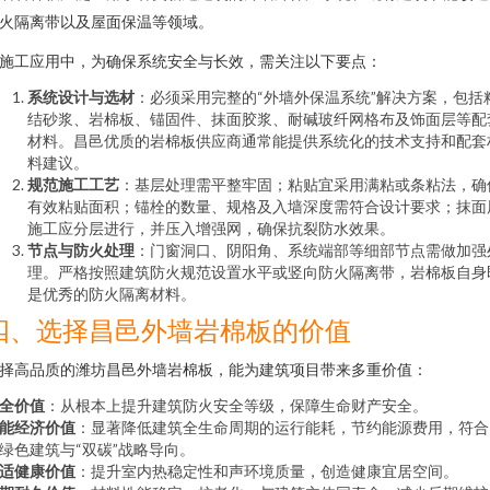
火隔离带以及屋面保温等领域。
施工应用中，为确保系统安全与长效，需关注以下要点：
系统设计与选材
：必须采用完整的“外墙外保温系统”解决方案，包括
结砂浆、岩棉板、锚固件、抹面胶浆、耐碱玻纤网格布及饰面层等配
材料。昌邑优质的岩棉板供应商通常能提供系统化的技术支持和配套
料建议。
规范施工工艺
：基层处理需平整牢固；粘贴宜采用满粘或条粘法，确
有效粘贴面积；锚栓的数量、规格及入墙深度需符合设计要求；抹面
施工应分层进行，并压入增强网，确保抗裂防水效果。
节点与防火处理
：门窗洞口、阴阳角、系统端部等细部节点需做加强
理。严格按照建筑防火规范设置水平或竖向防火隔离带，岩棉板自身
是优秀的防火隔离材料。
四、选择昌邑外墙岩棉板的价值
择高品质的潍坊昌邑外墙岩棉板，能为建筑项目带来多重价值：
全价值
：从根本上提升建筑防火安全等级，保障生命财产安全。
能经济价值
：显著降低建筑全生命周期的运行能耗，节约能源费用，符合
绿色建筑与“双碳”战略导向。
适健康价值
：提升室内热稳定性和声环境质量，创造健康宜居空间。