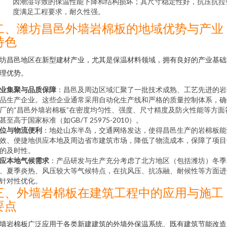
因潮湿导致的保温性能下降和结构损坏；其尺寸稳定性好，抗压抗拉
度满足工程要求，耐久性强。
二、潍坊昌邑外墙岩棉板的地域优势与产业
特色
坊昌邑地区在新型建材产业，尤其是保温材料领域，拥有良好的产业基础
理优势。
业集聚与品质保障
：昌邑及周边区域汇聚了一批技术成熟、工艺先进的岩
品生产企业。这些企业通常采用自动化生产线和严格的质量控制体系，确
厂的“昌邑外墙岩棉板”在密度均匀性、强度、尺寸精度及防火性能等方面
甚至高于国家标准（如GB/T 25975-2010）。
位与物流便利
：地处山东半岛，交通网络发达，使得昌邑生产的岩棉板能
效、便捷地供应本地及周边省市建筑市场，降低了物流成本，保障了项目
的及时性。
应本地气候需求
：产品研发与生产充分考虑了北方地区（包括潍坊）冬季
、夏季炎热、风压较大等气候特点，在抗风压、抗冻融、耐候性等方面进
针对性优化。
三、外墙岩棉板在建筑工程中的应用与施工
要点
墙岩棉板广泛应用于各类新建建筑的外墙外保温系统、既有建筑节能改造