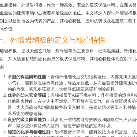
重要指标。外墙岩棉板，作为一种高效、安全的建筑保温材料，在潍坊昌
至全国的建筑市场中占据着举足轻重的地位。本文将深入探讨外墙岩棉板
别是以昌邑地区为代表的产品，其核心特性、应用优势以及在建筑工程中
际价值。
一、外墙岩棉板的定义与核心特性
墙岩棉板，是以天然玄武岩、辉绿岩等为主要原料，经高温熔融、纤维化
后，加入适量粘结剂固化而成的板状保温材料。其核心特性体现在以下几
面：
卓越的保温隔热性能
：岩棉纤维细长且交织结构蓬松，内部充满大量
小气孔，能有效阻隔热流传递，导热系数低，从而显著提升建筑围护
构的热阻，实现冬暖夏凉，大幅降低建筑采暖和制冷能耗。
优异的防火安全等级
：岩棉板属于A级不燃材料，具有极高的熔点和
佳的防火性能，在火灾中不燃烧、不释放有毒烟气，能有效延缓火势
延，为人员疏散和消防救援争取宝贵时间，是建筑防火隔离带和外墙
温系统的理想选择。
良好的吸音降噪能力
：其多孔纤维结构能有效吸收和阻隔空气声及固
声，减少室外噪音传入室内，营造宁静舒适的室内环境。
稳定的化学与物理性能
：岩棉板憎水率高，能有效抵抗水汽渗透，防