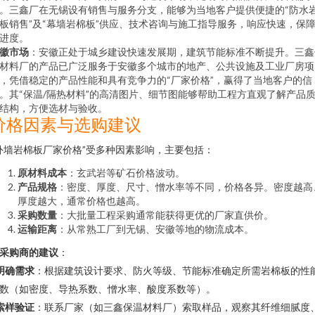
。三鑫厂在无锡设有销售与服务分支，能够为当地客户提供便捷的“防水
板销售”及“幕墙岩棉板”供应、技术咨询与施工指导服务，响应快速，保
进度。
徽市场
：安徽正处于城乡建设快速发展期，建筑节能标准不断提升。三鑫
材料厂的产品已广泛服务于安徽多个城市的地产、公共设施及工业厂房项
，凭借稳定的产品性能和具有竞争力的“厂家价格”，赢得了当地客户的信
。其“保温/隔热材料”的高清图片、细节图能够帮助工程方直观了解产品
结构，方便选材与验收。
价格因素与选购建议
外墙岩棉板厂家价格”受多种因素影响，主要包括：
原材料成本
：玄武岩等矿石价格波动。
产品规格
：密度、厚度、尺寸、憎水率等不同，价格各异。密度越高
厚度越大，通常价格也越高。
采购数量
：大批量工程采购通常能获得更优的厂家直供价。
运输距离
：从常熟工厂到无锡、安徽等地的物流成本。
采购商的建议
：
明确需求
：根据建筑设计要求、防火等级、节能标准确定所需岩棉板的性
数（如密度、导热系数、憎水率、酸度系数等）。
索样验证
：联系厂家（如三鑫保温材料厂）索取样品，观察其纤维细腻度