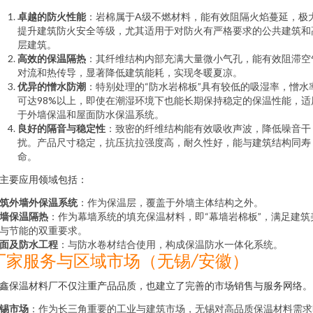
卓越的防火性能
：岩棉属于A级不燃材料，能有效阻隔火焰蔓延，极
提升建筑防火安全等级，尤其适用于对防火有严格要求的公共建筑和
层建筑。
高效的保温隔热
：其纤维结构内部充满大量微小气孔，能有效阻滞空
对流和热传导，显著降低建筑能耗，实现冬暖夏凉。
优异的憎水防潮
：特别处理的“防水岩棉板”具有较低的吸湿率，憎水
可达98%以上，即使在潮湿环境下也能长期保持稳定的保温性能，适
于外墙保温和屋面防水保温系统。
良好的隔音与稳定性
：致密的纤维结构能有效吸收声波，降低噪音干
扰。产品尺寸稳定，抗压抗拉强度高，耐久性好，能与建筑结构同寿
命。
主要应用领域包括：
筑外墙外保温系统
：作为保温层，覆盖于外墙主体结构之外。
墙保温隔热
：作为幕墙系统的填充保温材料，即“幕墙岩棉板”，满足建筑
与节能的双重要求。
面及防水工程
：与防水卷材结合使用，构成保温防水一体化系统。
厂家服务与区域市场（无锡/安徽）
鑫保温材料厂不仅注重产品品质，也建立了完善的市场销售与服务网络。
锡市场
：作为长三角重要的工业与建筑市场，无锡对高品质保温材料需求