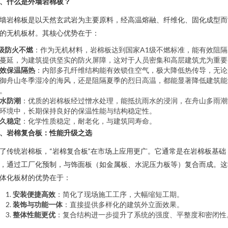
、什么是外墙岩棉板？
墙岩棉板是以天然玄武岩为主要原料，经高温熔融、纤维化、固化成型而
的无机板材。其核心优势在于：
级防火不燃
：作为无机材料，岩棉板达到国家A1级不燃标准，能有效阻隔
蔓延，为建筑提供坚实的防火屏障，这对于人员密集和高层建筑尤为重要
效保温隔热
：内部多孔纤维结构能有效锁住空气，极大降低热传导，无论
御舟山冬季湿冷的海风，还是阻隔夏季的烈日高温，都能显著降低建筑能
。
水防潮
：优质的岩棉板经过憎水处理，能抵抗雨水的浸润，在舟山多雨潮
环境中，长期保持良好的保温性能与结构稳定性。
久稳定
：化学性质稳定，耐老化，与建筑同寿命。
、岩棉复合板：性能升级之选
了传统岩棉板，“岩棉复合板”在市场上应用更广。它通常是在岩棉板基础
，通过工厂化预制，与饰面板（如金属板、水泥压力板等）复合而成。这
体化板材的优势在于：
安装便捷高效
：简化了现场施工工序，大幅缩短工期。
装饰与功能一体
：直接提供多样化的建筑外立面效果。
整体性能更优
：复合结构进一步提升了系统的强度、平整度和密闭性